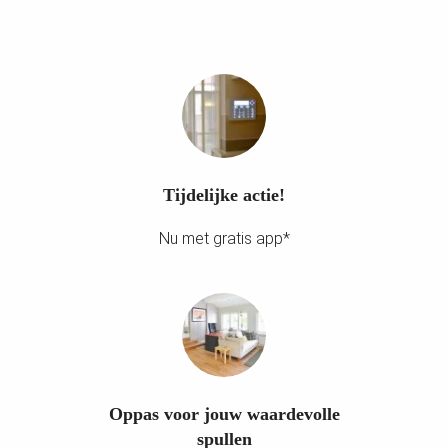
oekers te
 op de
e. Hierdoor
 website-
ren
nte
enties
gebaseerd
Tijdelijke actie!
 gedrag
ze
Nu met gratis app*
er.
ren
Oppas voor jouw waardevolle
spullen