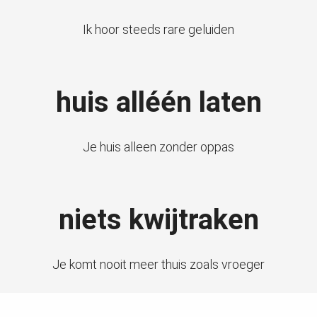
 deze
s kan de
Ik hoor steeds rare geluiden
 niet
neren.
ieken
huis alléén laten
ische
s worden
kt om
Je huis alleen zonder oppas
em
tie te
elen over
niets kwijtraken
drag van
zoeker op
ite.
Je komt nooit meer thuis zoals vroeger
ing
ingcookies
 gebruikt