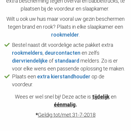
extra bescherming tegen overval en babbeltrucks, te
plaatsen bij de voordeur en slaapkamer.
Wilt u ook uw huis maar vooral uw gezin beschermen
tegen brand en rook? Plaats in elke slaapkamer een
rookmelder
.
Bestel naast dit voordelige actie pakket
extra
rookmelders
,
deurcontacten
en zelfs
diervriendelijke
of
standaard
melders.
Zo is er
voor elke wens een passende oplossing te maken.
Plaats een
extra kierstandhouder
op de
voordeur.
Wees er wel snel bij! Deze actie is
tijdelijk
en
éénmalig
.
*
Geldig tot/met 31-7-2018