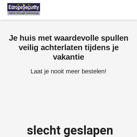
ngen
Je huis met waardevolle spullen
ybeleid
veilig achterlaten tijdens je
vakantie
Laat je nooit meer bestelen!
oneel
onele
 zijn
kelijk om
site te
ken. Ze
 gebruikt
slecht geslapen
ncties en