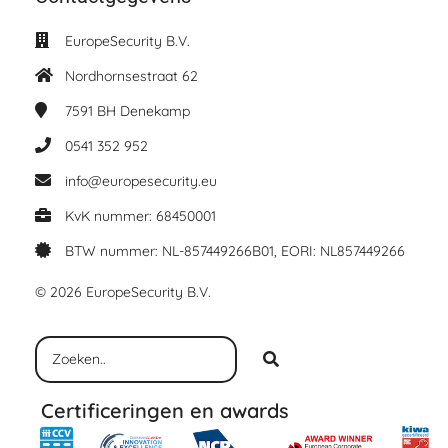
EuropeSecurity B.V.
Nordhornsestraat 62
7591 BH
Denekamp
0541 352 952
info@europesecurity.eu
KvK nummer: 68450001
BTW nummer: NL-857449266B01, EORI: NL857449266
© 2026 EuropeSecurity B.V.
Certificeringen en awards