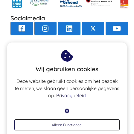
Socialmedia
Navigatie
Contact
Wij gebruiken cookies
Vacatures
Algemene voorwaarden
Deze website gebruikt cookies om het bezoek
te meten, we slaan geen persoonlijke gegevens
Privacybeleid
op.
Privacybeleid
Disclaimer
Kennisbank
Begrippenlijst
Home
Alleen Functioneel
Nieuwsbrief