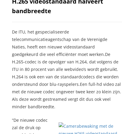
H.265 videostandaard halveert
oekers te
bandbreedte
 op de
e. Hierdoor
 website-
De ITU, het gespecialiseerde
ren
telecommunicatieagentschap van de Verenigde
nte
Naties, heeft een nieuwe videostandaard
enties
goedgekeurd die veel efficiënter moet werken.De
gebaseerd
H.265-codec is de opvolger van H.264, dat volgens de
 gedrag
ITU in 80 procent van alle webvideo’s wordt gebruikt.
ze
H.264 is ook een van de standaardcodecs die worden
er.
ondersteund door blu-rayspelers.Een full-hd video zal
met de nieuwe codec ongeveer twee keer zo klein zijn.
ren
Als deze wordt gestreamed vergt dit dus ook veel
minder bandbreedte.
“De nieuwe codec
zal de druk op