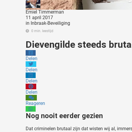
Emiel Timmerman
11 april 2017
in
Inbraak-Beveiliging
0 min. leestijd
Dievengilde steeds bruta
Delen
Delen
Delen
Delen
Reageren
Nog nooit eerder gezien
Dat criminelen brutaal zijn dat wisten wij al, immers 