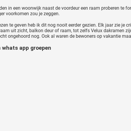
dden in een woonwijk naast de voordeur een raam proberen te forc
rger voorkomen zou je zeggen.
ezen te geven heb ik dit nog nooit eerder gezien. Elk jaar zie je
n raam uit zicht, balkon deur of raam, tot zelfs Velux dakramen z
s echt ongehoord nog. Ook al waren de bewoners op vakantie maa
s whats app groepen