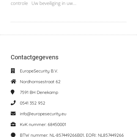
controle Uw beveiliging in uw...
Contactgegevens
EuropeSecurity B.V.
Nordhornsestraat 62
7591 BH
Denekamp
0541 352 952
info@europesecurity.eu
KvK nummer: 68450001
BTW nummer: NL-857449266B01, EORI: NL857449266