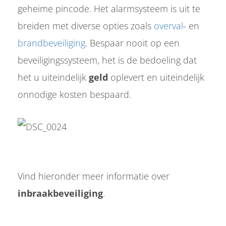
geheime pincode. Het alarmsysteem is uit te
oekers te
 op de
breiden met diverse opties zoals
overval
- en
e. Hierdoor
brandbeveiliging
. Bespaar nooit op een
 website-
ren
beveiligingssysteem, het is de bedoeling dat
nte
het u uiteindelijk
geld
oplevert en uiteindelijk
enties
onnodige kosten bespaard.
gebaseerd
 gedrag
ze
er.
ren
Vind hieronder meer informatie over
inbraakbeveiliging
.