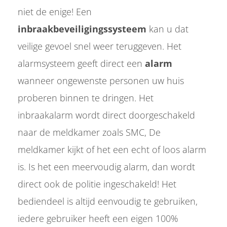
 deze
niet de enige! Een
s kan de
inbraakbeveiligingssysteem
kan u dat
 niet
neren.
veilige gevoel snel weer teruggeven. Het
alarmsysteem geeft direct een
alarm
ieken
ische
wanneer ongewenste personen uw huis
s worden
proberen binnen te dringen. Het
kt om
inbraakalarm wordt direct doorgeschakeld
em
tie te
naar de meldkamer zoals SMC, De
elen over
meldkamer kijkt of het een echt of loos alarm
drag van
zoeker op
is. Is het een meervoudig alarm, dan wordt
ite.
direct ook de politie ingeschakeld! Het
ing
bediendeel is altijd eenvoudig te gebruiken,
ingcookies
iedere gebruiker heeft een eigen 100%
 gebruikt