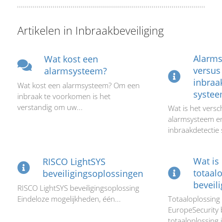
Artikelen in Inbraakbeveiliging
Alarm
Wat kost een
versus
alarmsysteem?
inbraa
Wat kost een alarmsysteem? Om een
syste
inbraak te voorkomen is het
verstandig om uw...
Wat is het versc
alarmsysteem e
inbraakdetectie 
Wat is
RISCO LightSYS
totaal
beveiligingsoplossingen
beveili
RISCO LightSYS beveiligingsoplossing
Eindeloze mogelijkheden, één...
Totaaloplossing 
EuropeSecurity 
totaaloplossing i