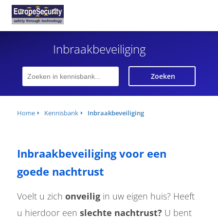
Inbraakbeveiliging
ngen
ybeleid
Zoeken
Home
Kennisbank
Inbraakbeveiliging
oneel
onele
 zijn
Inbraakbeveiliging voor een
kelijk om
site te
goede nachtrust
ken. Ze
 gebruikt
Voelt u zich
onveilig
in uw eigen huis? Heeft
u hierdoor een
slechte nachtrust?
U bent
ncties en